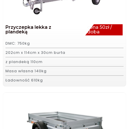
Przyczepka lekka z
cena 50zł /
plandeką
doba
DMC: 750kg
202cm x 114cm x 30cm burta
z plandeką 110cm
Masa własna 140kg
Ładowność 610kg