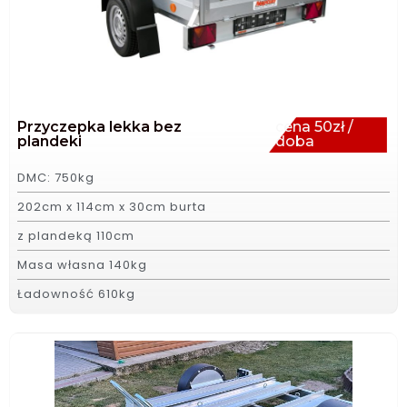
Przyczepka lekka bez
cena 50zł /
plandeki
doba
DMC: 750kg
202cm x 114cm x 30cm burta
z plandeką 110cm
Masa własna 140kg
Ładowność 610kg