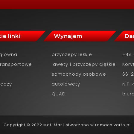
ie linki
Wynajem
Da
 główna
przyczepy lekkie
+48 
Transportowe
lawety i przyczepy ciężkie
Kory
samochody osobowe
66-2
iedzy
autolawety
NIP:
QUAD
biu
Copyright © 2022 Mat-Mar | stworzono w ramach
varto.pl