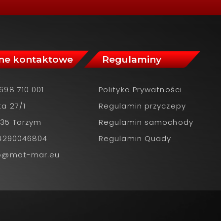
ne kontaktowe
Regulaminy
698 710 001
Polityka Prywatności
ta 27/1
Regulamin przyczepy
35 Torzym
Regulamin samochody
 4290046804
Regulamin Quady
ro@mat-mar.eu