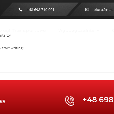
+48 698 710 001
biuro@mat-
ługi Transportowe
Wypożyczalnia
ntarzy
 start writing!
+48 698
as