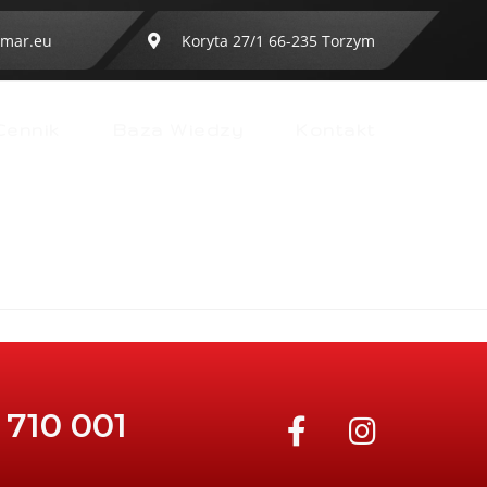
mar.eu
Koryta 27/1 66-235 Torzym
Cennik
Baza Wiedzy
Kontakt
 710 001